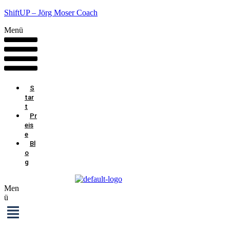
ShiftUP – Jörg Moser Coach
Menü
S
tar
t
Pr
eis
e
Bl
o
g
Men
ü