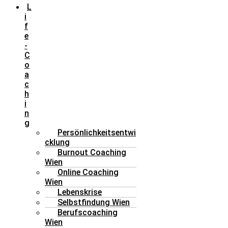
L
i
f
e
-
C
o
a
c
h
i
n
g
Persönlichkeitsentwi
cklung
Burnout Coaching
Wien
Online Coaching
Wien
Lebenskrise
Selbstfindung Wien
Berufscoaching
Wien