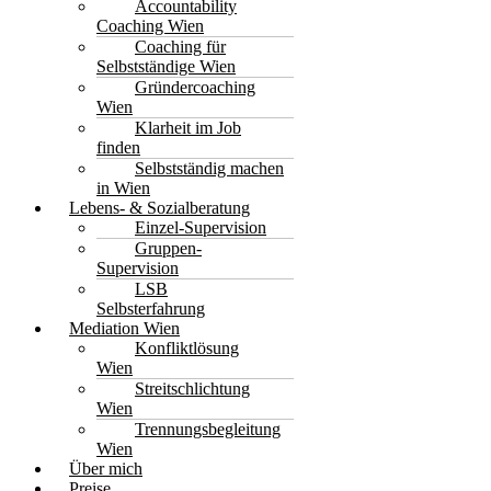
Accountability
Coaching Wien
Coaching für
Selbstständige Wien
Gründercoaching
Wien
Klarheit im Job
finden
Selbstständig machen
in Wien
Lebens- & Sozialberatung
Einzel-Supervision
Gruppen-
Supervision
LSB
Selbsterfahrung
Mediation Wien
Konfliktlösung
Wien
Streitschlichtung
Wien
Trennungsbegleitung
Wien
Über mich
Preise