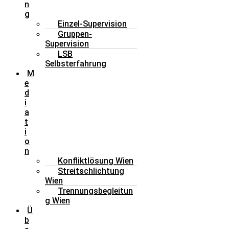
n
g
Einzel-Supervision
Gruppen-
Supervision
LSB
Selbsterfahrung
M
e
d
i
a
t
i
o
n
Konfliktlösung Wien
Streitschlichtung
Wien
Trennungsbegleitun
g Wien
Ü
b