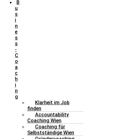
B
u
s
i
n
e
s
s
-
C
o
a
c
h
i
n
g
Klarheit im Job
finden
Accountability
Coaching Wien
Coaching für
Selbstständige Wien
Gründercoaching