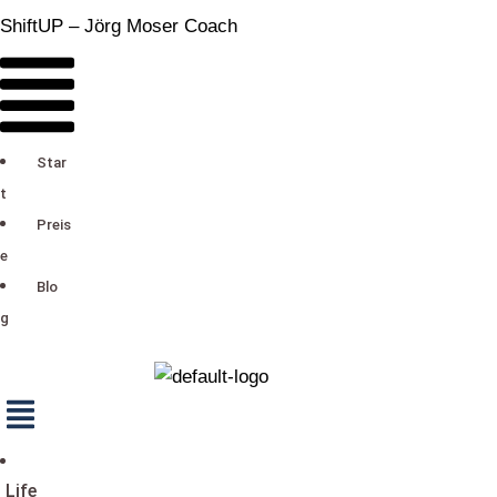
ShiftUP – Jörg Moser Coach
M
e
n
ü
Star
t
Preis
e
Blo
g
M
e
n
ü
Life